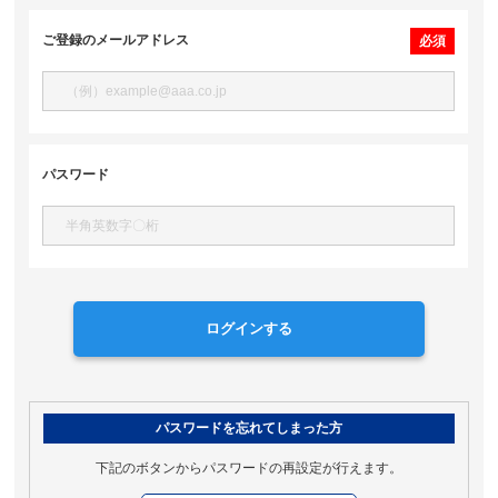
い方
ご登録のメールアドレス
必須
事
例・
お客
様の
声
サポ
ー
パスワード
ト・
よく
ある
質問
企
業
情
ログインする
報
採
用
情
報
パスワードを忘れてしまった方
お
問
下記のボタンからパスワードの再設定が行えます。
い