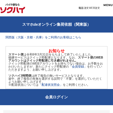
MENU
電話注文
WEB注文
スマホdeオンライン集荷依頼（関東版）
は
じ
関西版（大阪・京都・兵庫）をご利用のお客様はこちら
め
て
の
お知らせ
スマート便
は令和8年3月31日をもちまして終了いたしました。
方
後継サービスはクイック即配便となります。なお、
スマート便のWEB
へ
アカウントはクイック即配便に引き継がれません。
クイック即配便のWEBアカウントをお持ちでない場合は、お手数をお
目
かけいたしますが、新たにクイック即配便の
「会員登録」
を行ってい
的
ただきますよう、お願い申し上げます。
か
ソクハイ3時間便
は終了報告の無いサービスとなります。
途中、終了報告の有無を選択する設問で「不要」を選択していただく
ら
ようお願い申し上げます。
探
※配送状況については
「配達状況照会」
をご利用ください。
す
バイ
会員ログイン
ク便
の
様々
な使